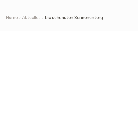
Home
Aktuelles
Die schönsten Sonnenuntergänge in Spanien: Top Spots für deinen Urlaub