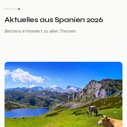
Aktuelles aus Spanien 2026
19. MAI 2026
Kanaren 2026 – Mehr als
Bestens informiert zu allen Themen
Strandferien
Artikel lesen