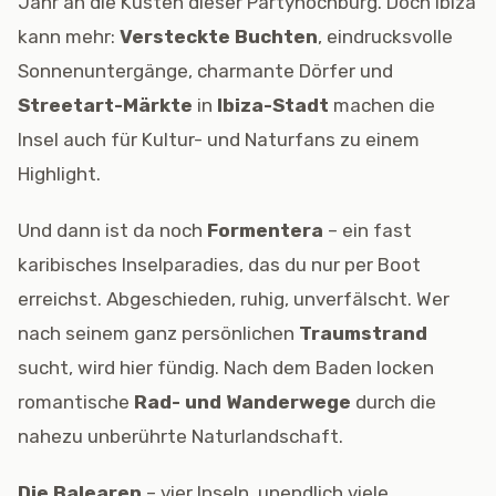
Jahr an die Küsten dieser Partyhochburg. Doch Ibiza
kann mehr:
Versteckte Buchten
, eindrucksvolle
Sonnenuntergänge, charmante Dörfer und
Streetart-Märkte
in
Ibiza-Stadt
machen die
Insel auch für Kultur- und Naturfans zu einem
Highlight.
Und dann ist da noch
Formentera
– ein fast
karibisches Inselparadies, das du nur per Boot
erreichst. Abgeschieden, ruhig, unverfälscht. Wer
nach seinem ganz persönlichen
Traumstrand
sucht, wird hier fündig. Nach dem Baden locken
romantische
Rad- und Wanderwege
durch die
nahezu unberührte Naturlandschaft.
Die Balearen
– vier Inseln, unendlich viele